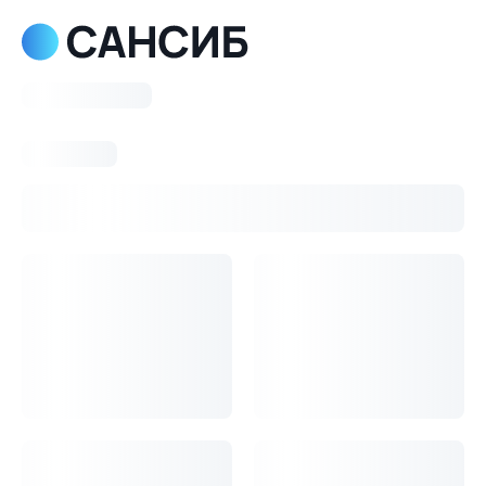
Консультация
Блог
Скидки %
О компании
Оплата и доставка
Гарантия и возврат
Оптовикам
Контакты
Почему дизайн-проект не гарантирует правильный выбор
сантехники?
Что купить в первую очередь?
Про какие функции
сантехники мне нужно знать?
Каталог
Аксессуары
Langberger полка для душа 1-этажная
угловая с пластиком хром 75660
Langberger полка для душа 1-этажная
угловая с пластиком хром 75660
8 853
1